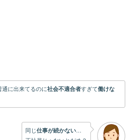
普通に出来てるのに
社会不適合者
すぎて
働けな
同じ
仕事が続かない
…