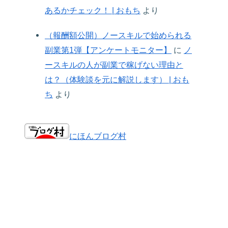
あるかチェック！ | おもち
より
（報酬額公開）ノースキルで始められる
副業第1弾【アンケートモニター】
に
ノ
ースキルの人が副業で稼げない理由と
は？（体験談を元に解説します） | おも
ち
より
にほんブログ村