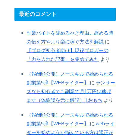
最近のコメント
副業バイトを辞めるべき理由。辞める時
の伝え方やより楽に稼ぐ方法を解説
に
【ブログ初心者向け】現役ブロガーの
「力を入れた記事」を集めてみた
より
（報酬額公開）ノースキルで始められる
副業第5弾【WEBライター】
に
ランサー
ズなら初心者でも副業で月1万円は稼げ
ます（体験談を元に解説） | おもち
より
（報酬額公開）ノースキルで始められる
副業第5弾【WEBライター】
に
webライ
ターを始めようか悩んでいる方は適正が