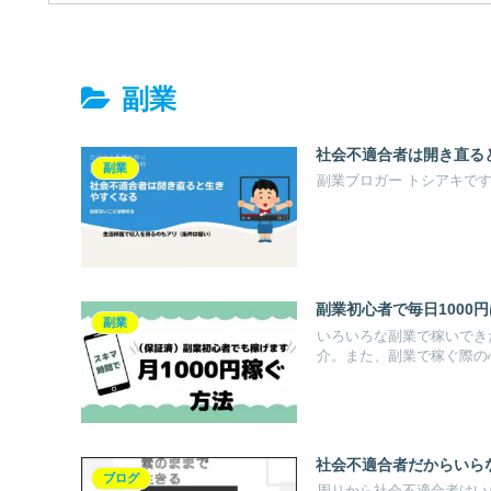
副業
社会不適合者は開き直る
副業
副業ブロガー トシアキです!(
副業初心者で毎日1000円
副業
いろいろな副業で稼いできた
介。また、副業で稼ぐ際の
社会不適合者だからいら
ブログ