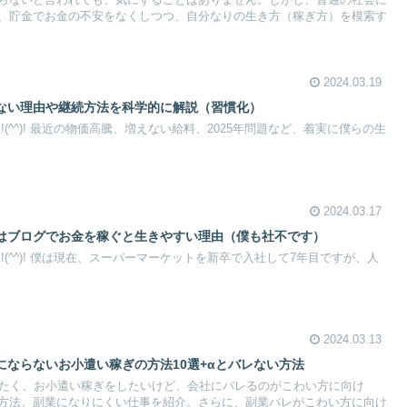
らないと言われても、気にすることはありません。しかし、普通の社会に
、貯金でお金の不安をなくしつつ、自分なりの生き方（稼ぎ方）を模索す
2024.03.19
ない理由や継続方法を科学的に解説（習慣化）
(^^)! 最近の物価高騰、増えない給料、2025年問題など、着実に僕らの生
2024.03.17
はブログでお金を稼ぐと生きやすい理由（僕も社不です）
!(^^)! 僕は現在、スーパーマーケットを新卒で入社して7年目ですが、人
2024.03.13
にならないお小遣い稼ぎの方法10選+αとバレない方法
したく、お小遣い稼ぎをしたいけど、会社にバレるのがこわい方に向け
方法、副業になりにくい仕事を紹介。さらに、副業バレがこわい方に向け