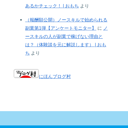
あるかチェック！ | おもち
より
（報酬額公開）ノースキルで始められる
副業第1弾【アンケートモニター】
に
ノ
ースキルの人が副業で稼げない理由と
は？（体験談を元に解説します） | おも
ち
より
にほんブログ村