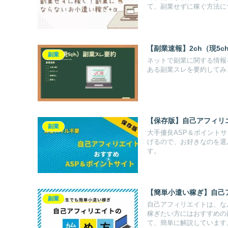
て、副業せずに稼ぐ方法に
【副業速報】2ch（現5
副業
ネットで副業に関する情報
ある副業スレを要約してみ
【保存版】自己アフィリ
副業
大手優良ASP＆ポイント
げるので、お好きなのを選
す。
【簡単小遣い稼ぎ】自己
副業
自己アフィリエイトは、な
稼ぎたい方にはおすすめの
て、簡単に解説しています