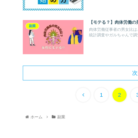
【モテる？】肉体労働の
副業
肉体労働従事者の男女比は
統計調査やガルちゃんで調
次
1
2
ホーム
副業