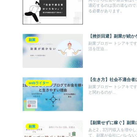
周りから社会不適合者はい
適応するのは茨の道なので
る必要があります。
【挫折回避】副業が続か
副業
副業ブロガー トシアキです!
活を圧迫...
【生き方】社会不適合者
webライター
副業ブロガー トシアキです
と関わるのが...
【副業せずに稼ぐ】副業
副業
あと2，3万円収入を増や
て、副業が会社にバレない