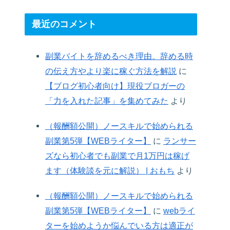
最近のコメント
副業バイトを辞めるべき理由。辞める時
の伝え方やより楽に稼ぐ方法を解説
に
【ブログ初心者向け】現役ブロガーの
「力を入れた記事」を集めてみた
より
（報酬額公開）ノースキルで始められる
副業第5弾【WEBライター】
に
ランサー
ズなら初心者でも副業で月1万円は稼げ
ます（体験談を元に解説） | おもち
より
（報酬額公開）ノースキルで始められる
副業第5弾【WEBライター】
に
webライ
ターを始めようか悩んでいる方は適正が