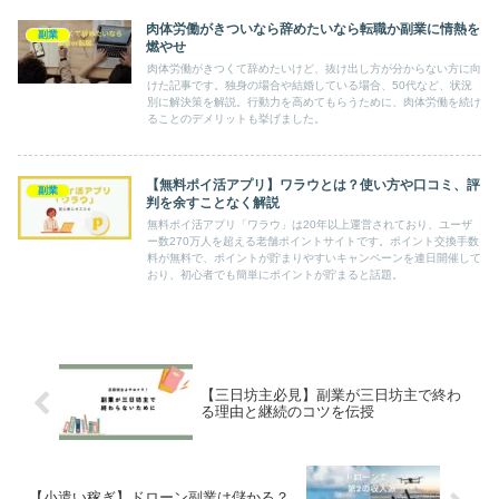
肉体労働がきついなら辞めたいなら転職か副業に情熱を
副業
燃やせ
肉体労働がきつくて辞めたいけど、抜け出し方が分からない方に向
けた記事です。独身の場合や結婚している場合、50代など、状況
別に解決策を解説。行動力を高めてもらうために、肉体労働を続け
ることのデメリットも挙げました。
【無料ポイ活アプリ】ワラウとは？使い方や口コミ、評
副業
判を余すことなく解説
無料ポイ活アプリ「ワラウ」は20年以上運営されており、ユーザ
ー数270万人を超える老舗ポイントサイトです。ポイント交換手数
料が無料で、ポイントが貯まりやすいキャンペーンを連日開催して
おり、初心者でも簡単にポイントが貯まると話題。
【三日坊主必見】副業が三日坊主で終わ
る理由と継続のコツを伝授
【小遣い稼ぎ】ドローン副業は儲かる？