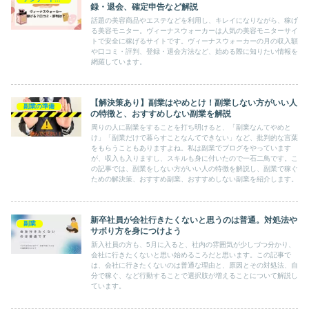
録・退会、確定申告など解説
話題の美容商品やエステなどを利用し、キレイになりながら、稼げ
る美容モニター。ヴィーナスウォーカーは人気の美容モニターサイ
トで安全に稼げるサイトです。ヴィーナスウォーカーの月の収入額
や口コミ・評判、登録・退会方法など、始める際に知りたい情報を
網羅しています。
【解決策あり】副業はやめとけ！副業しない方がいい人
副業の準備
の特徴と、おすすめしない副業を解説
周りの人に副業をすることを打ち明けると、「副業なんてやめと
け」「副業だけで暮らすことなんてできない」など、批判的な言葉
をもらうこともありますよね。私は副業でブログをやっています
が、収入も入りますし、スキルも身に付いたので一石二鳥です。こ
の記事では、副業をしない方がいい人の特徴を解説し、副業で稼ぐ
ための解決策、おすすめ副業、おすすめしない副業を紹介します。
新卒社員が会社行きたくないと思うのは普通。対処法や
副業
サボり方を身につけよう
新入社員の方も、5月に入ると、社内の雰囲気が少しづつ分かり、
会社に行きたくないと思い始めるころだと思います。この記事で
は、会社に行きたくないのは普通な理由と、原因とその対処法、自
分で稼ぐ、など行動することで選択肢が増えることについて解説し
ています。