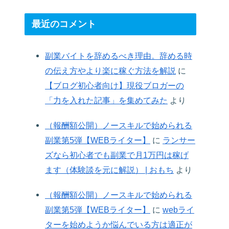
最近のコメント
副業バイトを辞めるべき理由。辞める時
の伝え方やより楽に稼ぐ方法を解説
に
【ブログ初心者向け】現役ブロガーの
「力を入れた記事」を集めてみた
より
（報酬額公開）ノースキルで始められる
副業第5弾【WEBライター】
に
ランサー
ズなら初心者でも副業で月1万円は稼げ
ます（体験談を元に解説） | おもち
より
（報酬額公開）ノースキルで始められる
副業第5弾【WEBライター】
に
webライ
ターを始めようか悩んでいる方は適正が