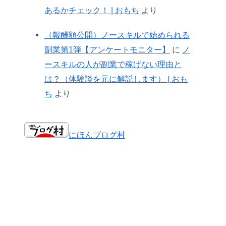
あるかチェック！ | おもち
より
（報酬額公開）ノースキルで始められる
副業第1弾【アンケートモニター】
に
ノ
ースキルの人が副業で稼げない理由と
は？（体験談を元に解説します） | おも
ち
より
にほんブログ村